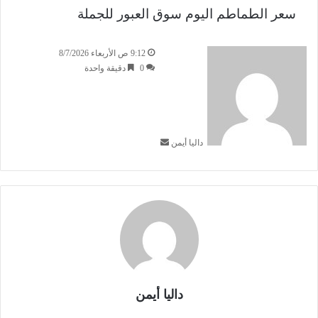
سعر الطماطم اليوم
سوق العبور للجملة
أ
9:12 ص الأربعاء 8/7/2026
ر
0
دقيقة واحدة
س
ل
ب
ر
داليا أيمن
ي
د
ا
إ
ل
ك
ت
ر
و
ن
ي
داليا أيمن
ا