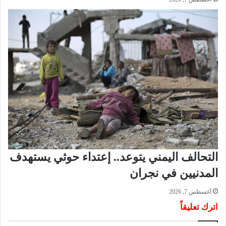
ت
ر
ا
ج
ع
ا
ل
ص
د
ي
ق
ة
و
ا
ل
التحالف اليمني يتوعد.. إعتداء حوثي يستهدف
ج
و
المدنيين في نجران
ل
ك
أغسطس 7, 2026
اترك تعليقاً