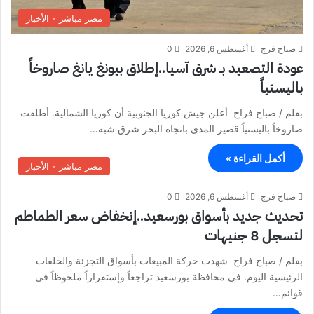
مصر مباشر - الأخبار
صباح فرج
أغسطس 6, 2026
0
عودة التصعيد بـ شرق آسيا..إطلاق بيونغ يانغ صاروخاً
باليستياً
بقلم / صباح فراج أعلن جيش كوريا الجنوبية أن كوريا الشمالية. أطلقت
صاروخاً باليستياً قصير المدى باتجاه البحر شرق شبه…
أكمل القراءة »
مصر مباشر - الأخبار
صباح فرج
أغسطس 6, 2026
0
تحديث جديد بأسواق بورسعيد..إنخفاض سعر الطماطم
لتسجل 8 جنيهات
بقلم / صباح فراج شهدت حركة المبيعات بأسواق التجزئة والحلقات
الرئيسية اليوم. في محافظة بورسعيد تراجعاً وإستقراراً ملحوظاً في
قوائم…