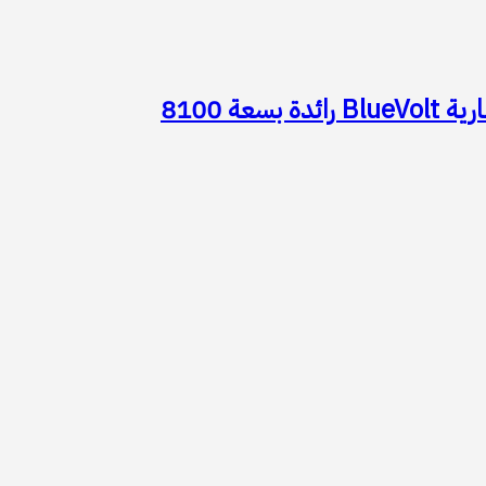
*أكبر بطارية في تاريخ سلسلة vivo Y تشعل المنافسة في مصر مع إطلاق vivo Y500، المزود ببطارية BlueVolt رائدة بسعة 8100