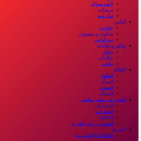
لايف ستايل
تريندات
توك شو
الناس
حوادث
شكوى و مسؤول
مع الناس
وثائق وحكايات
وثائق
حكايات
بيانات
العائلة
الطفل
المرأة
الصحة
الجمال
المزيد من مصر مباشر
السيارات
العقارات
اخلاقنا
المصريين في الخارج
العربية
English
(
الإنجليزية
)