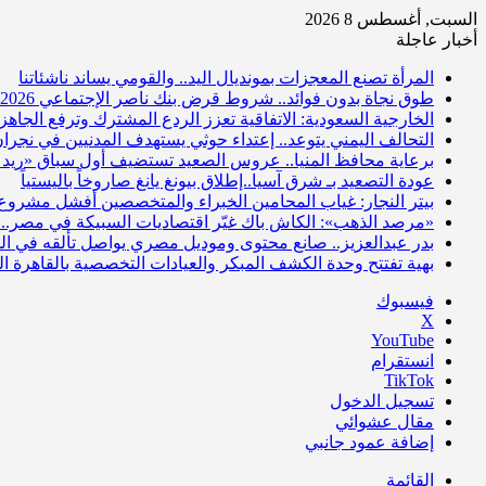
السبت, أغسطس 8 2026
أخبار عاجلة
المرأة تصنع المعجزات بمونديال اليد.. والقومي يساند ناشئاتنا
طوق نجاة بدون فوائد.. شروط قرض بنك ناصر الإجتماعي 2026
الخارجية السعودية: الاتفاقية تعزز الردع المشترك وترفع الجاهزي
التحالف اليمني يتوعد.. إعتداء حوثي يستهدف المدنيين في نجرا
برعاية محافظ المنيا.. عروس الصعيد تستضيف أول سباق «ريد 
عودة التصعيد بـ شرق آسيا..إطلاق بيونغ يانغ صاروخاً باليستياً
بيتر النجار: غياب المحامين الخبراء والمتخصصين أفشل مشروع 
«مرصد الذهب»: الكاش باك غيّر اقتصاديات السبيكة في مصر.. 
بدر عبدالعزيز.. صانع محتوى وموديل مصري يواصل تألقه في الم
بهية تفتتح وحدة الكشف المبكر والعيادات التخصصية بالقاهرة 
فيسبوك
‫X
‫YouTube
انستقرام
‫TikTok
تسجيل الدخول
مقال عشوائي
إضافة عمود جانبي
القائمة