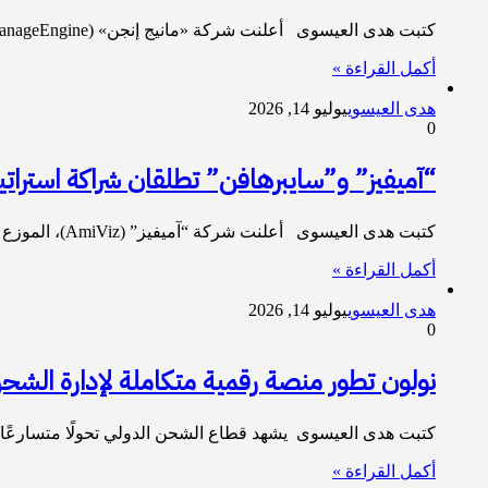
كتبت هدى العيسوى أعلنت شركة «مانيج إنجن» (ManageEngine)، التابعة لمجموعة «زوهو» (Zoho Corporation) والرائدة في توفير حلول إدارة تقنية المعلومات…
أكمل القراءة »
هدى العيسوي
يوليو 14, 2026
0
“آميفيز” و”سايبرهافن” تطلقان شراكة استراتيجي
كتبت هدى العيسوى أعلنت شركة “آميفيز” (AmiViz)، الموزع المعتمد الرائد في مجال الأمن السيبراني والذكاء الاصطناعي بمنطقة الشرق الأوسط، عن…
أكمل القراءة »
هدى العيسوي
يوليو 14, 2026
0
نولون تطور منصة رقمية متكاملة لإدارة الشحن
كتبت هدى العيسوى يشهد قطاع الشحن الدولي تحولًا متسارع
أكمل القراءة »