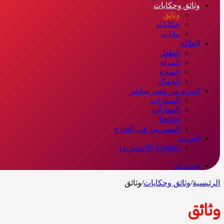
وثائق وحكايات
وثائق
حكايات
بيانات
العائلة
الطفل
المرأة
الصحة
الجمال
المزيد من مصر مباشر
السيارات
العقارات
اخلاقنا
المصريين في الخارج
العربية
English
(
الإنجليزية
)
بحث عن
الرئيسية
/
وثائق وحكايات
/
وثائق
وثائق