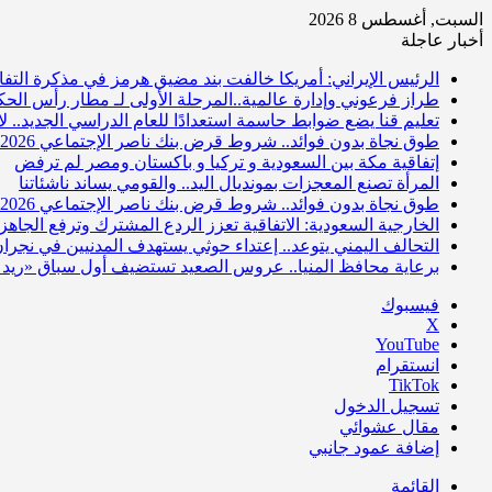
السبت, أغسطس 8 2026
أخبار عاجلة
الرئيس الإيراني: أمريكا خالفت بند مضيق هرمز في مذكرة التفاهم
طراز فرعوني وإدارة عالمية..المرحلة الأولى لـ مطار رأس الحك
تعليم قنا يضع ضوابط حاسمة استعدادًا للعام الدراسي الجديد.. 
طوق نجاة بدون فوائد.. شروط قرض بنك ناصر الإجتماعي 2026
إتفاقية مكة بين السعودية و تركيا و باكستان ومصر لم ترفض
المرأة تصنع المعجزات بمونديال اليد.. والقومي يساند ناشئاتنا
طوق نجاة بدون فوائد.. شروط قرض بنك ناصر الإجتماعي 2026
الخارجية السعودية: الاتفاقية تعزز الردع المشترك وترفع الجاهزي
التحالف اليمني يتوعد.. إعتداء حوثي يستهدف المدنيين في نجرا
برعاية محافظ المنيا.. عروس الصعيد تستضيف أول سباق «ريد 
فيسبوك
‫X
‫YouTube
انستقرام
‫TikTok
تسجيل الدخول
مقال عشوائي
إضافة عمود جانبي
القائمة