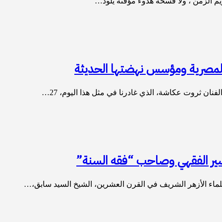
م الزمن ، ولا فسحة هدوء مؤقتة يلوذ…
 المصرية ومؤسس نهضتها الحديثة
لفنان ثروت عكاشة، الذي غادرنا في مثل هذا اليوم، 27…
تيسير الفقهي وصاحب “فقه السنة”
 علماء الأزهر الشريف في القرن العشرين، الشيخ السيد سابق،…