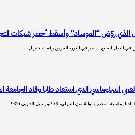
نرال الذي روّض “الموساد” وأسقط أخطر شبكات ا
ش في الظل ليصنع النصر في النور، الفريق رفعت جبريل…
لعربي الدبلوماسي الذي استعاد طابا وقاد الجامعة الع
لوماسية المصرية والقانون الدولي، الدكتور نبيل العربي (1935 –…