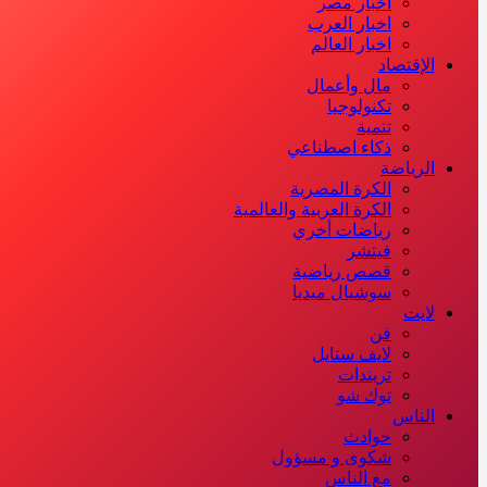
اخبار مصر
اخبار العرب
اخبار العالم
الإقتصاد
مال وأعمال
تكنولوجيا
تنمية
ذكاء اصطناعي
الرياضة
الكرة المصرية
الكرة العربية والعالمية
رياضات أخري
فيتشر
قصص رياضية
سوشيال ميديا
لايت
فن
لايف ستايل
تريندات
توك شو
الناس
حوادث
شكوى و مسؤول
مع الناس