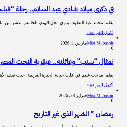
في ذكرى ميلاد شادي عبد السلام.. رحلة “فيلس
​بقلم: محمد عبد اللطيف بدوي ​تحل اليوم، الخامس عشر من مار
أكمل القراءة »
Misr Mubashir
مارس 1, 2026
0
تمثال “سنب” وعائلته.. عبقرية النحت المصري 
​بقلم: مدحت غنيم ​في قلب جبانة الجيزة العريقة، حيث تقف الأه
أكمل القراءة »
Misr Mubashir
فبراير 28, 2026
0
رمضان ” الشهر الذي غير التاريخ