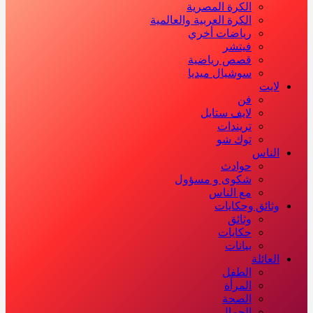
الكرة المصرية
الكرة العربية والعالمية
رياضات أخري
فيتشر
قصص رياضية
سوشيال ميديا
لايت
فن
لايف ستايل
تريندات
توك شو
الناس
حوادث
شكوى و مسؤول
مع الناس
وثائق وحكايات
وثائق
حكايات
بيانات
العائلة
الطفل
المرأة
الصحة
الجمال