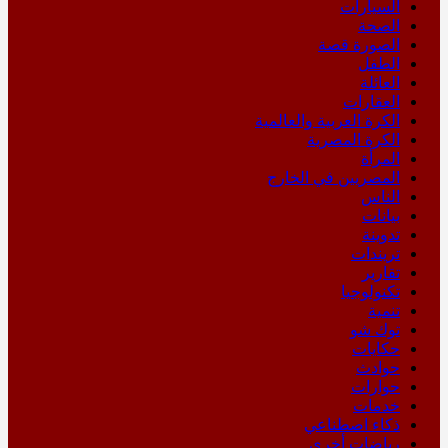
السيارات
الصحة
الصورة قصة
الطفل
العائلة
العقارات
الكرة العربية والعالمية
الكرة المصرية
المرأة
المصريين في الخارج
الناس
بيانات
تدوينة
تريندات
تقارير
تكنولوجيا
تنمية
توك شو
حكايات
حوادث
حوارات
خدمات
ذكاء اصطناعي
رياضات أخري