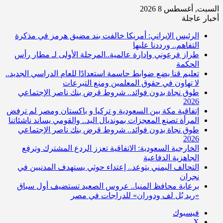
السبت, أغسطس 8 2026
أخبار عاجلة
الرئيس الإيراني: أمريكا خالفت بند مضيق هرمز في مذكرة
التفاهم.. ورددنا عليها
طراز فرعوني وإدارة عالمية..المرحلة الأولى لـ مطار رأس
الحكمة
تعليم قنا يضع ضوابط حاسمة استعدادًا للعام الدراسي الجديد..
لا تهاون في حقوق المعلمين ومنع التبرعات
طوق نجاة بدون فوائد.. شروط قرض بنك ناصر الإجتماعي
2026
إتفاقية مكة بين السعودية و تركيا و باكستان ومصر لم ترفض
المرأة تصنع المعجزات بمونديال اليد.. والقومي يساند ناشئاتنا
طوق نجاة بدون فوائد.. شروط قرض بنك ناصر الإجتماعي
2026
الخارجية السعودية: الاتفاقية تعزز الردع المشترك وترفع
الجاهزية الدفاعية
التحالف اليمني يتوعد.. إعتداء حوثي يستهدف المدنيين في
نجران
برعاية محافظ المنيا.. عروس الصعيد تستضيف أول سباق
«ريد بُل لف ودوران» للدراجات في مصر
فيسبوك
‫X