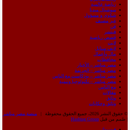
رياضة عالمية
سوشيال ميديا
شكوى و مسؤول
غير مصنف
فن
فيتشر
قصص رياضية
لايت
لايف ستايل
مال وأعمال
محافظات
مصر مباشر – الأخبار
مصر مباشر – الجريمة
مصر مباشر – بودكاست مع الناس
مصر مباشر – تكنولوجيا وتنمية
مع الناس
مقالات
وثائق
وثائق وحكايات
© حقوق النشر 2026، جميع الحقوق محفوظة |
منصة مصر مباشر
| صُمم من قبل
Hashtag Group
فيسبوك