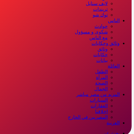
لايف ستايل
تريندات
توك شو
الناس
حوادث
شكوى و مسؤول
مع الناس
وثائق وحكايات
وثائق
حكايات
بيانات
العائلة
الطفل
المرأة
الصحة
الجمال
المزيد من مصر مباشر
السيارات
العقارات
اخلاقنا
المصريين في الخارج
العربية
بحث عن