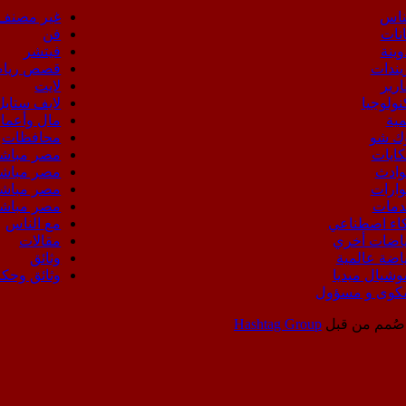
ناس
غير مصنف
انات
فن
وينة
فيتشر
يندات
قصص رياض
ارير
لايت
نولوجيا
لايف ستايل
مية
مال وأعما
ك شو
محافظات
ايات
مصر مباشر 
ادث
مصر مباشر
ارات
مصر مباشر
مات
مصر مباشر 
اء اصطناعي
مع الناس
اضات أخري
مقالات
اضة عالمية
وثائق
شيال ميديا
وثائق وحكا
وى و مسؤول
صُمم من قبل
Hashtag Group