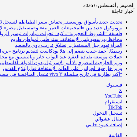
الخميس, أغسطس 6 2026
أخبار عاجلة
تحديث جديد بأسواق بورسعيد..إنخفاض سعر الطماطم لتسجل 8 جنيهات
بروتوكول جديد بين «المجتمعات العمرانية» و«مستقبل مصر» 
فلسفة “الشروط التعجيزية”.. كيف تحولت مبادرات تيسير الز
محافظ بورسعيد يلبي الإستغاثة.. سند طبي لمواطن طريح
المرأة تقود جيل المستقبل.. إنطلاق تدريب دوي بالصعيد
رسميًا. أحمد حبيب ينضم إلى هلا بودكاست لتقديم برنامج «بره الـ18» عبر هلا سبو
حملات موسعة بقيادة العقيد عبد التواب جابر وبالتنسيق مع مج
وزير الخارجية المصري..لا أمن لإسرائيل بدون الدولة الفلسطيني
وزير خارجية الجزائر.. على العالم الإستفاقة قبل إبتلاع القدس
*أكبر بطارية في تاريخ سلسلة vivo Y تشعل المنافسة في مصر مع إطلاق vivo Y500، المزود ببطارية BlueVolt رائدة بسعة 8100 مللي أمبير* .
فيسبوك
‫X
‫YouTube
انستقرام
‫TikTok
تسجيل الدخول
مقال عشوائي
إضافة عمود جانبي
القائمة