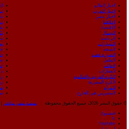
اخبار العالم
ال
اخبار العرب
بي
اخبار مصر
تد
اخلاقنا
تر
الإقتصاد
تق
الجمال
تك
الرياضة
تن
السيارات
تو
الصحة
حك
الصورة قصة
حو
الطفل
حو
العائلة
خد
العقارات
ذك
الكرة العربية والعالمية
ري
الكرة المصرية
ري
المرأة
سو
المصريين في الخارج
شك
© حقوق النشر 2026، جميع الحقوق محفوظة |
منصة مصر مباشر
| 
فيسبوك
‫X
‫YouTube
انستقرام