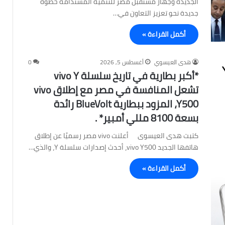
الجديدة وجهاز مستقبل مصر للتنمية المستدامة خطوة
جديدة نحو تعزيز التعاون في…
أكمل القراءة »
هدى العيسوي
أغسطس 5, 2026
0
*أكبر بطارية في تاريخ سلسلة vivo Y
تشعل المنافسة في مصر مع إطلاق vivo
Y500، المزود ببطارية BlueVolt رائدة
بسعة 8100 مللي أمبير* .
كتبت هدى العيسوى أعلنت vivo مصر رسميًا عن إطلاق
هاتفها الجديد vivo Y500، أحدث إصدارات سلسلة Y، والذي…
أكمل القراءة »