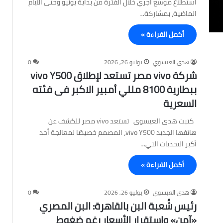
استطلاع موسع أُجري خلال الفترة من بداية يونيو وحتى الأيام
الماضية، بمشاركة…
أكمل القراءة »
هدى العيسوي
يوليو 26, 2026
0
شركة vivo مصر تستعد لإطلاق vivo Y500
ببطارية 8100 مللي أمبير الاكبر فى فئته
السعرية
كتبت هدى العيسوى تستعد vivo مصر للكشف عن
هاتفها الجديد vivo Y500، المصمم خصيصًا لمعالجة أحد
أكبر التحديات التي…
أكمل القراءة »
هدى العيسوي
يوليو 26, 2026
0
رئيس شُعبة البن بالقاهرة: البن المصري
«آمن» واستقرار الأسعار رغم ضغوط