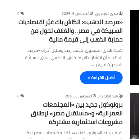
هدى العيسوي
أغسطس 6, 2026
0
«مرصد الذهب»: الكاش باك غيّر اقتصاديات
السبيكة في مصر.. والغلاف تحول من
حماية الذهب إلى قيمة مالية
كتبت هدى العيسوى كشف رصد وتحليل أجراه «مرصد
الذهب» أن انتشار نظام «الكاش باك» في سوق السبائك
المصرية لم يغيّر…
أكمل القراءة »
هند الهواري
أغسطس 6, 2026
0
بروتوكول جديد بين «المجتمعات
العمرانية» و«مستقبل مصر» لإطلاق
مشروعات استثمارية مشتركة
بقلم / هند الهواري خطت هيئة المجتمعات العمرانية