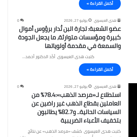
أكمل القراءة »
هدى العيسوي
يوليو 27, 2026
0
عضو الشعبة: تجارة البن تُدار برؤوس أموال
كبيرة ومؤسسات متوارثة، ما يجعل الجودة
والسمعة في مقدمة أولوياتها
كتبت هدى العيسوى أكّد الدكتور أحمد…
أكمل القراءة »
هدى العيسوي
يوليو 27, 2026
0
استطلاع لـ«مرصد الذهب»:78.4% من
العاملين بقطاع الذهب غير راضين عن
السياسات الحالية.. و82.7% يطالبون
بتخفيف الأعباء الضريبية
كتبت هدى العيسوى كشف «مرصد الذهب» عن نتائج