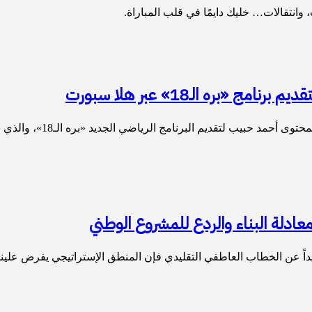
وانتقالات… خليك دايمًا في قلب المباراة.
ره الـ18» عبر هلا سبورت
 حبيب لتقديم البرنامج الرياضي الجديد «بره الـ18»، والذي سيُعرض…
معادلة البناء والردع للمشروع الوطني
عيداً عن الخطاب العاطفي التقليدي فإن المنطق الإستراتيجي يفرض علين