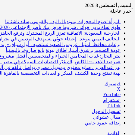
السبت, أغسطس 8 2026
أخبار عاجلة
المرأة تصنع المعجزات بمونديال اليد.. والقومي يساند ناشئاتنا
طوق نجاة بدون فوائد.. شروط قرض بنك ناصر الإجتماعي 2026
الخارجية السعودية: الاتفاقية تعزز الردع المشترك وترفع الجاهزي
التحالف اليمني يتوعد.. إعتداء حوثي يستهدف المدنيين في نجرا
برعاية محافظ المنيا.. عروس الصعيد تستضيف أول سباق «ريد 
عودة التصعيد بـ شرق آسيا..إطلاق بيونغ يانغ صاروخاً باليستياً
بيتر النجار: غياب المحامين الخبراء والمتخصصين أفشل مشروع 
«مرصد الذهب»: الكاش باك غيّر اقتصاديات السبيكة في مصر.. 
بدر عبدالعزيز.. صانع محتوى وموديل مصري يواصل تألقه في الم
بهية تفتتح وحدة الكشف المبكر والعيادات التخصصية بالقاهرة 
فيسبوك
‫X
‫YouTube
انستقرام
‫TikTok
تسجيل الدخول
مقال عشوائي
إضافة عمود جانبي
القائمة