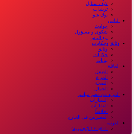
لايف ستايل
تريندات
توك شو
الناس
حوادث
شكوى و مسؤول
مع الناس
وثائق وحكايات
وثائق
حكايات
بيانات
العائلة
الطفل
المرأة
الصحة
الجمال
المزيد من مصر مباشر
السيارات
العقارات
اخلاقنا
المصريين في الخارج
العربية
English
(
الإنجليزية
)