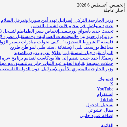
الخميس, أغسطس 6 2026
أخبار عاجلة
وزير الخارجية التركي: إسرائيل تهدد أمن سوريا وتعرقل السلام
تصعيد متواصل في مخيم قلنديا شمال القدس
تحديث جديد بأسواق بورسعيد..إنخفاض سعر الطماطم لتسجل 8 جنيهات
بروتوكول جديد بين «المجتمعات العمرانية» و«مستقبل مصر» 
فلسفة “الشروط التعجيزية”.. كيف تحولت مبادرات تيسير الز
محافظ بورسعيد يلبي الإستغاثة.. سند طبي لمواطن طريح
المرأة تقود جيل المستقبل.. إنطلاق تدريب دوي بالصعيد
رسميًا. أحمد حبيب ينضم إلى هلا بودكاست لتقديم برنامج «بره الـ18» عبر هلا سبو
حملات موسعة بقيادة العقيد عبد التواب جابر وبالتنسيق مع مج
وزير الخارجية المصري..لا أمن لإسرائيل بدون الدولة الفلسطيني
فيسبوك
‫X
‫YouTube
انستقرام
‫TikTok
تسجيل الدخول
مقال عشوائي
إضافة عمود جانبي
القائمة