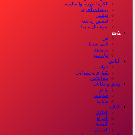
الكرة العربية والعالمية
رياضات أخري
فيتشر
قصص رياضية
سوشيال ميديا
لايت
فن
لايف ستايل
تريندات
توك شو
الناس
حوادث
شكوى و مسؤول
مع الناس
وثائق وحكايات
وثائق
حكايات
بيانات
العائلة
الطفل
المرأة
الصحة
الجمال