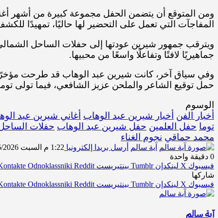
ومن المتوقع أن يتضمن الحفل مجموعة كبيرة من أشهر أغني
المفاجآت التي تعمل على التحضير لها حاليًا، تمهيدًا للكشف 
ويترقب جمهور شيرين عودتها إلى حفلات الساحل الشمالي، خ
جماهيريًا لافتًا وتفاعلًا واسعًا من محبيها.
وفي سياق آخر، كانت شيرين عبد الوهاب قد طرحت مؤخرًا أغ
حمل توقيع الشاعر والملحن عزيز الشافعي، فيما تولى توما
الوسوم
أخبار الفن
أخبار شيرين عبد الوهاب
أغاني شيرين عبد الوه
توما
حفل العلمين
حفل شيرين عبد الوهاب
حفلات الساحل
محمد حماقي
نجوم الغناء
آية سالم
أرسل بريدا إلكترونيا
1:22 م السبت 6/6/2026
0
دقيقة واحدة
فيسبوك
‫X
لينكدإن
بينتيريست
Odnoklassniki
شاركها
فيسبوك
‫X
لينكدإن
بينتيريست
Odnoklassniki
آية سالم