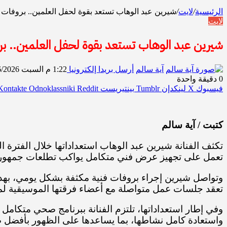
الرئيسية
/
لايت
/
شيرين عبد الوهاب تستعد بقوة لحفل العلمين.. بروفات
لايت
شيرين عبد الوهاب تستعد بقوة لحفل العلمين.. 
آية سالم
أرسل بريدا إلكترونيا
1:22 م السبت 6/6/2026
0
دقيقة واحدة
فيسبوك
‫X
لينكدإن
بينتيريست
Odnoklassniki
كتبت / آية سالم
تكثف الفنانة شيرين عبد الوهاب استعداداتها خلال الفترة
تعمل على تجهيز عرض فني متكامل يواكب تطلعات جمهورها
وتواصل شيرين إجراء بروفات فنية مكثفة بشكل يومي، بهدف 
تعقد جلسات عمل متواصلة مع أعضاء فرقتها الموسيقية لمرا
وفي إطار استعداداتها، تلتزم الفنانة ببرنامج صحي متكامل ي
واستعادة كامل نشاطها، بما يساعدها على الظهور بأفضل 