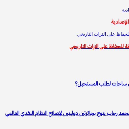
دية
إعدادية
حفاظ على التراث التاريخي
 للحفاظ على التراث التاريخي
إلى ساحات لطلب المستحيل؟
محمد رحاب يتوج بجائزتين دوليتين لإصلاح النظام النقدي العالمي