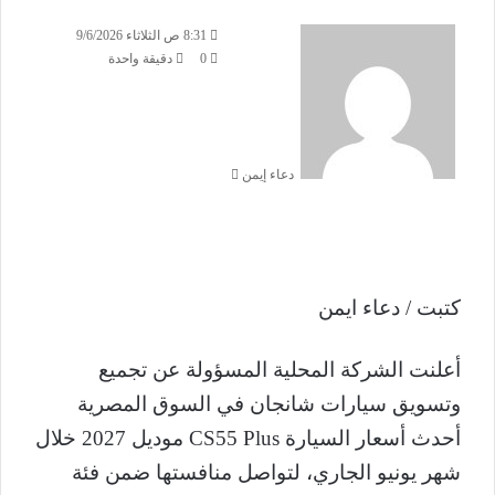
أ
8:31 ص الثلاثاء 9/6/2026
ر
0
دقيقة واحدة
س
ل
ب
ر
دعاء إيمن
ي
د
ا
إ
ل
ك
كتبت / دعاء ايمن
ت
ر
و
أعلنت الشركة المحلية المسؤولة عن تجميع
ن
وتسويق سيارات شانجان في السوق المصرية
ي
ا
أحدث أسعار السيارة CS55 Plus موديل 2027 خلال
شهر يونيو الجاري، لتواصل منافستها ضمن فئة