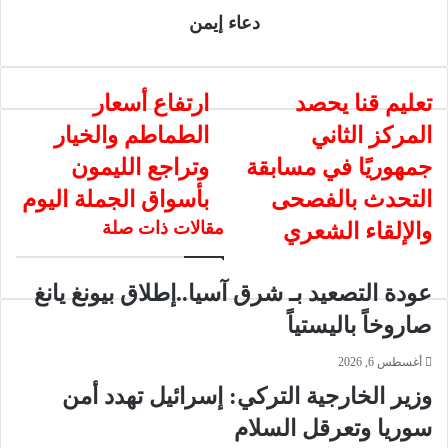
ي
دعاء إيمن
ا
ت
تعليم قنا يحصد
ا
ارتفاع أسعار
ع
ر
المركز الثاني
الطماطم والخيار
ل
ت
ي
ف
جمهوريًا في مسابقة
وتراجع الليمون
م
ا
التحدث بالفصحى
بأسواق الجملة اليوم
ق
ع
ن
أ
مقالات ذات صلة
والإلقاء الشعري
ا
س
ي
ع
ح
ا
عودة التصعيد بـ شرق آسيا..إطلاق بيونغ يانغ
ص
ر
صاروخاً باليستياً
د
ا
ا
ل
أغسطس 6, 2026
ل
ط
وزير الخارجية التركي: إسرائيل تهدد أمن
م
م
ر
ا
سوريا وتعرقل السلام
ك
ط