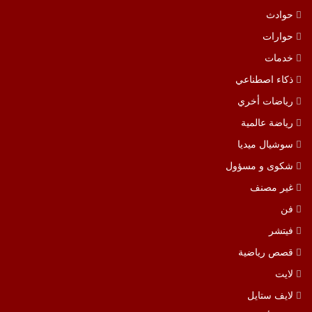
حوادث
حوارات
خدمات
ذكاء اصطناعي
رياضات أخري
رياضة عالمية
سوشيال ميديا
شكوى و مسؤول
غير مصنف
فن
فيتشر
قصص رياضية
لايت
لايف ستايل