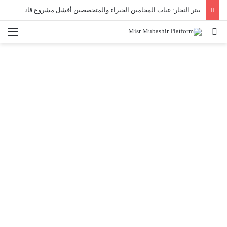
بيتر النجار: غياب المحامين الخبراء والمتخصصين أفشل مشروع قانون الأحوال الشخصية.
بحث عن
الق