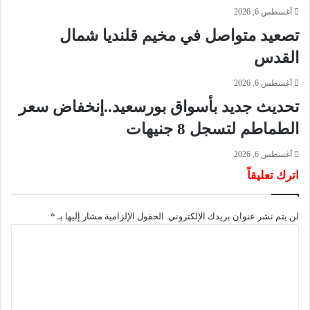
ز
م
أغسطس 6, 2026
ا
و
تصعيد متواصل في مخيم قلنديا شمال
ل
ا
ث
ل
القدس
ا
خ
ن
ي
أغسطس 6, 2026
ي
ا
تحديث جديد بأسواق بورسعيد..إنخفاض سعر
ج
ر
م
و
الطماطم لتسجل 8 جنيهات
ه
ت
و
ر
أغسطس 6, 2026
ر
ا
اترك تعليقاً
يً
ج
ا
ع
ف
ا
لن يتم نشر عنوان بريدك الإلكتروني.
الحقول الإلزامية مشار إليها بـ
*
ي
ل
ا
م
ل
ل
س
ي
ت
ا
م
ع
ب
و
ل
ق
ن
ي