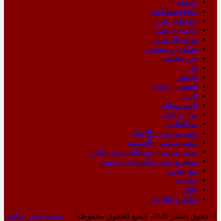
خدمات
ذكاء اصطناعي
رياضات أخري
رياضة عالمية
سوشيال ميديا
شكوى و مسؤول
غير مصنف
فن
فيتشر
قصص رياضية
لايت
لايف ستايل
مال وأعمال
محافظات
مصر مباشر – الأخبار
مصر مباشر – الجريمة
مصر مباشر – بودكاست مع الناس
مصر مباشر – تكنولوجيا وتنمية
مع الناس
مقالات
وثائق
وثائق وحكايات
© حقوق النشر 2026، جميع الحقوق محفوظة |
منصة مصر مباشر