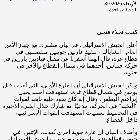
الأربعاء 8/7/2026
0
دقيقة واحدة
كتبت نجلاء فتحى
أعلن الجيش الإسرائيلي، في بيان مشترك مع جهاز الأمن
العام “الشاباك”، تنفيذ غارتين جويتين منفصلتين في
قطاع غزة، قال إنهما أسفرتا عن مقتل قياديين بارزين في
حركة حماس، أحدهما في شمال القطاع والآخر في
جنوبه.
وذكر الجيش الإسرائيلي أن الغارة الأولى، التي نُفذت قبل
يومين في شمال قطاع غزة، استهدفت أحمد يحيى
إبراهيم البطش، وقال إنه كان يقود خلية تابعة لقوات
“النخبة” في الحركة، مدعيًا أنه شارك خلال الفترة الأخيرة
في التخطيط لعمليات استهدفت القوات الإسرائيلية
داخل القطاع.
وأضاف البيان أن غارة جوية أخرى نُفذت، الإثنين، في
جنوب قطاع غزة، وأسفرت – بحسب الجيش الإسرائيلي