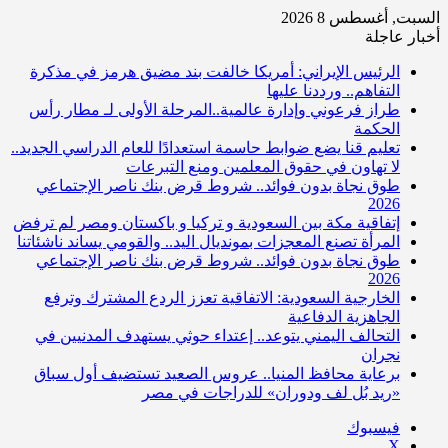
السبت, أغسطس 8 2026
أخبار عاجلة
الرئيس الإيراني: أمريكا خالفت بند مضيق هرمز في مذكرة
التفاهم.. ورددنا عليها
طراز فرعوني وإدارة عالمية..المرحلة الأولى لـ مطار رأس
الحكمة
تعليم قنا يضع ضوابط حاسمة استعدادًا للعام الدراسي الجديد..
لا تهاون في حقوق المعلمين ومنع التبرعات
طوق نجاة بدون فوائد.. شروط قرض بنك ناصر الإجتماعي
2026
إتفاقية مكة بين السعودية و تركيا و باكستان ومصر لم ترفض
المرأة تصنع المعجزات بمونديال اليد.. والقومي يساند ناشئاتنا
طوق نجاة بدون فوائد.. شروط قرض بنك ناصر الإجتماعي
2026
الخارجية السعودية: الاتفاقية تعزز الردع المشترك وترفع
الجاهزية الدفاعية
التحالف اليمني يتوعد.. إعتداء حوثي يستهدف المدنيين في
نجران
برعاية محافظ المنيا.. عروس الصعيد تستضيف أول سباق
«ريد بُل لف ودوران» للدراجات في مصر
فيسبوك
‫X