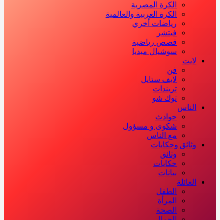
الكرة المصرية
الكرة العربية والعالمية
رياضات أخري
فيتشر
قصص رياضية
سوشيال ميديا
لايت
فن
لايف ستايل
تريندات
توك شو
الناس
حوادث
شكوى و مسؤول
مع الناس
وثائق وحكايات
وثائق
حكايات
بيانات
العائلة
الطفل
المرأة
الصحة
الجمال