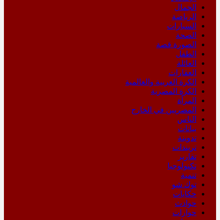
الجمال
الرياضة
السيارات
الصحة
الصورة قصة
الطفل
العائلة
العقارات
الكرة العربية والعالمية
الكرة المصرية
المرأة
المصريين في الخارج
الناس
بيانات
تدوينة
تريندات
تقارير
تكنولوجيا
تنمية
توك شو
حكايات
حوادث
حوارات