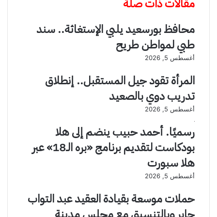
مقالات ذات صلة
ش
ق
ف
ا
محافظ بورسعيد يلبي الإستغاثة.. سند
م
ن
ل
طبي لمواطن طريح
و
ا
ن
أغسطس 5, 2026
ب
و
س
ك
المرأة تقود جيل المستقبل.. إنطلاق
ا
ر
ت
ا
تدريب دوي بالصعيد
ف
م
أغسطس 5, 2026
ي
ة
د
ا
رسميًا. أحمد حبيب ينضم إلى هلا
ي
ل
و
م
بودكاست لتقديم برنامج «بره الـ18» عبر
ا
و
هلا سبورت
ل
ا
ت
ط
أغسطس 5, 2026
ح
ن
ر
.
حملات موسعة بقيادة العقيد عبد التواب
ش
.
جابر وبالتنسيق مع مجلس مدينة
ب
ف