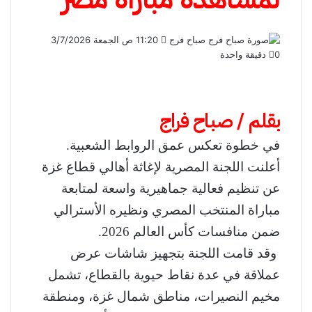
صباح فرج
أ
11:20 ص الجمعة 3/7/2026
0
دقيقة واحدة
ر
س
ل
ب
بقلم / صباح فراج
ر
ي
د
في خطوة تعكس عمق الروابط الشعبية.
ا
أعلنت اللجنة المصرية لإغاثة أهالي قطاع غزة
إ
ل
عن تنظيم فعالية جماهيرية واسعة لمتابعة
ك
مباراة المنتخب المصري ونظيره الأسترالي
ت
ر
ضمن منافسات كأس العالم 2026.
و
وقد قامت اللجنة بتجهيز شاشات عرض
ن
عملاقة في عدة نقاط حيوية بالقطاع، تشمل
ي
ا
مخيم النصيرات، مناطق شمال غزة، ومنطقة