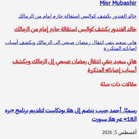
Misr Mubashir
خالد الغندور يكشف كواليس استقالة حازم إمام من الزمالك
خالد الغندور يكشف كواليس استقالة حازم إمام من الزمالك
هاني سعيد ينفي انتقال رمضان صبحي إلى الزمالك ويكشف أسباب
إصاباته المتكررة
هاني سعيد ينفي انتقال رمضان صبحي إلى الزمالك ويكشف
أسباب إصاباته المتكررة
مقالات ذات صلة
رسميًا. أحمد حبيب ينضم إلى هلا بودكاست لتقديم برنامج «بره
الـ18» عبر هلا سبورت
أغسطس 5, 2026