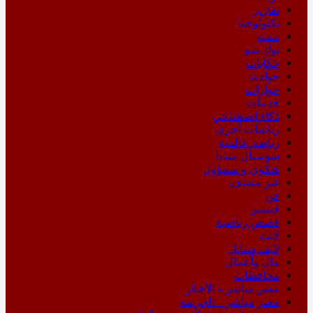
تقارير
تكنولوجيا
تنمية
توك شو
حكايات
حوادث
حوارات
خدمات
ذكاء اصطناعي
رياضات أخري
رياضة عالمية
سوشيال ميديا
شكوى و مسؤول
غير مصنف
فن
فيتشر
قصص رياضية
لايت
لايف ستايل
مال وأعمال
محافظات
مصر مباشر – الأخبار
مصر مباشر – الجريمة