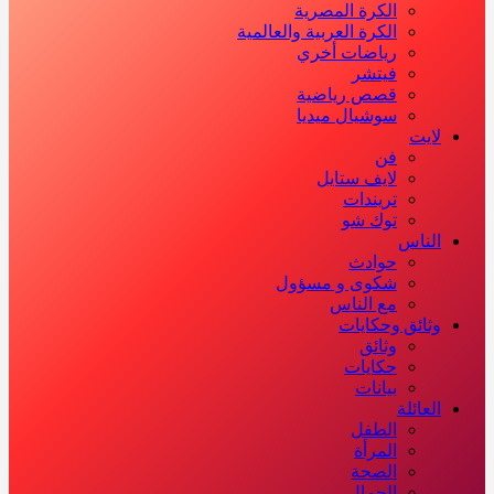
الكرة المصرية
الكرة العربية والعالمية
رياضات أخري
فيتشر
قصص رياضية
سوشيال ميديا
لايت
فن
لايف ستايل
تريندات
توك شو
الناس
حوادث
شكوى و مسؤول
مع الناس
وثائق وحكايات
وثائق
حكايات
بيانات
العائلة
الطفل
المرأة
الصحة
الجمال