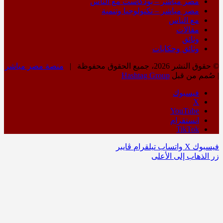
مصر مباشر – بودكاست مع الناس
مصر مباشر – تكنولوجيا وتنمية
مع الناس
مقالات
وثائق
وثائق وحكايات
© حقوق النشر 2026، جميع الحقوق محفوظة |
منصة مصر مباشر
| صُمم من قبل
Hashtag Group
فيسبوك
‫X
‫YouTube
انستقرام
‫TikTok
فيسبوك
‫X
واتساب
تيلقرام
ڤايبر
زر الذهاب إلى الأعلى