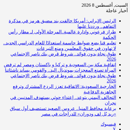
السبت, أغسطس 8 2026
أخبار عاجلة
الرئيس الإيراني: أمريكا خالفت بند مضيق هرمز في مذكرة
التفاهم.. ورددنا عليها
طراز فرعوني وإدارة عالمية..المرحلة الأولى لـ مطار رأس
الحكمة
تعليم قنا يضع ضوابط حاسمة استعدادًا للعام الدراسي الجديد..
لا تهاون في حقوق المعلمين ومنع التبرعات
طوق نجاة بدون فوائد.. شروط قرض بنك ناصر الإجتماعي
2026
إتفاقية مكة بين السعودية و تركيا و باكستان ومصر لم ترفض
المرأة تصنع المعجزات بمونديال اليد.. والقومي يساند ناشئاتنا
طوق نجاة بدون فوائد.. شروط قرض بنك ناصر الإجتماعي
2026
الخارجية السعودية: الاتفاقية تعزز الردع المشترك وترفع
الجاهزية الدفاعية
التحالف اليمني يتوعد.. إعتداء حوثي يستهدف المدنيين في
نجران
برعاية محافظ المنيا.. عروس الصعيد تستضيف أول سباق
«ريد بُل لف ودوران» للدراجات في مصر
فيسبوك
‫X