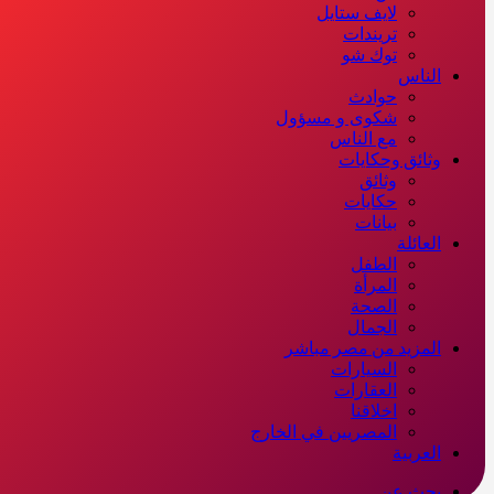
لايف ستايل
تريندات
توك شو
الناس
حوادث
شكوى و مسؤول
مع الناس
وثائق وحكايات
وثائق
حكايات
بيانات
العائلة
الطفل
المرأة
الصحة
الجمال
المزيد من مصر مباشر
السيارات
العقارات
اخلاقنا
المصريين في الخارج
العربية
بحث عن