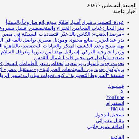
الجمعة, أغسطس 7 2026
أخبار عاجلة
عودة التصعيد بـ شرق آسيا..إطلاق بيونغ يانغ صاروخاً باليستياً
بيتر النجار: غياب المحامين الخبراء والمتخصصين أفشل مشروع 
«مرصد الذهب»: الكاش باك غيّر اقتصاديات السبيكة في مصر.. 
بدر عبدالعزيز.. صانع محتوى وموديل مصري يواصل تألقه في الم
بهية تفتتح وحدة الكشف المبكر والعيادات التخصصية بالقاهرة 
وزير الخارجية التركي: إسرائيل تهدد أمن سوريا وتعرقل السلام
تصعيد متواصل في مخيم قلنديا شمال القدس
تحديث جديد بأسواق بورسعيد..إنخفاض سعر الطماطم لتسجل 8 جنيهات
بروتوكول جديد بين «المجتمعات العمرانية» و«مستقبل مصر» 
فلسفة “الشروط التعجيزية”.. كيف تحولت مبادرات تيسير الز
فيسبوك
‫X
‫YouTube
انستقرام
‫TikTok
تسجيل الدخول
مقال عشوائي
إضافة عمود جانبي
القائمة