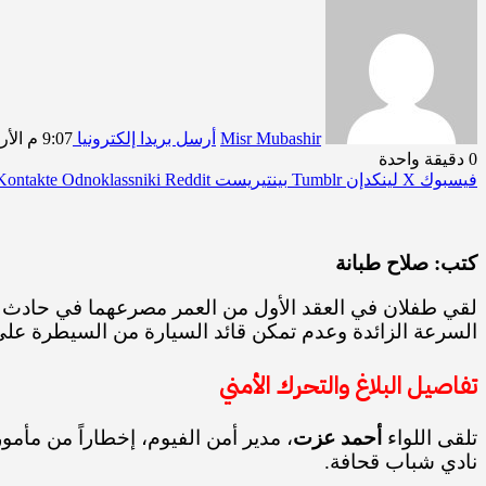
Misr Mubashir
أرسل بريدا إلكترونيا
9:07 م الأربعاء 7/1/2026
0
دقيقة واحدة
فيسبوك
‫X
لينكدإن
بينتيريست
Odnoklassniki
كتب: صلاح طبانة
​لقي طفلان في العقد الأول من العمر مصرعهما في حادث أل
السرعة الزائدة وعدم تمكن قائد السيارة من السيطرة على 
​تفاصيل البلاغ والتحرك الأمني
​تلقى اللواء
أحمد عزت
، مدير أمن الفيوم، إخطاراً من مأم
نادي شباب قحافة.