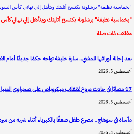
"بخماسية نظيفة" برشلونة يكتسح أتليتك ويتأهل إلي نهائي كأس السوبر
"بخماسية نظيفة" برشلونة يكتسح أتليتك ويتأهل إلي نهائي كأس ال
مقالات ذات صلة
بعد إحالة أوراقها للمفتي.. سارة خليفة تواجه حكمًا جديدًا أمام الق
أغسطس 5, 2026
17 مصابًا في حادث مروع لانقلاب ميكروباص على صحراوي المنيا الغربي
أغسطس 5, 2026
مأساة في سوهاج.. مصرع طفل صعقًا بالكهرباء أثناء شربه من مبرد 
أغسطس 4, 2026