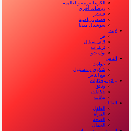
الكرة العربية والعالمية
رياضات أخري
فيتشر
قصص رياضية
سوشيال ميديا
لايت
فن
لايف ستايل
تريندات
توك شو
الناس
حوادث
شكوى و مسؤول
مع الناس
وثائق وحكايات
وثائق
حكايات
بيانات
العائلة
الطفل
المرأة
الصحة
الجمال
المزيد من مصر مباشر