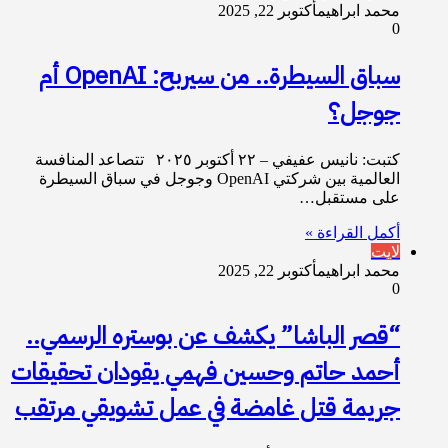
محمد ابراهيم
أكتوبر 22, 2025
0
سباق السيطرة.. من سيربح: OpenAI أم
جوجل؟
كتبت: نانيس عفيفي – ٢٢ أكتوبر ٢٠٢٥ تتصاعد المنافسة
العالمية بين شركتي OpenAI وجوجل في سباق السيطرة
على مستقبل…
أكمل القراءة »
لايت
محمد ابراهيم
أكتوبر 22, 2025
0
“قصر الباشا” يكشف عن بوستره الرسمي..
أحمد حاتم وحسين فهمي يقودان تحقيقات
جريمة قتل غامضة في عمل تشويقي مرتقب