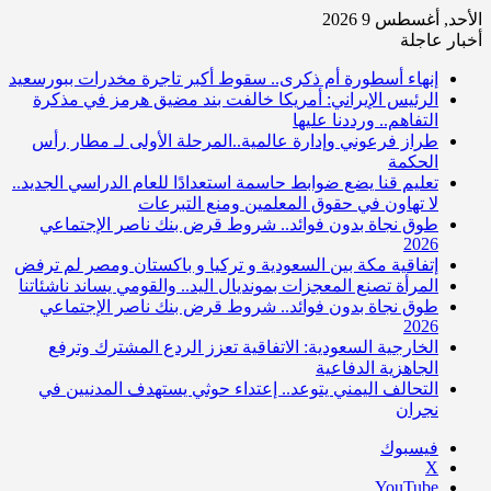
الأحد, أغسطس 9 2026
أخبار عاجلة
إنهاء أسطورة أم ذكرى.. سقوط أكبر تاجرة مخدرات ببورسعيد
الرئيس الإيراني: أمريكا خالفت بند مضيق هرمز في مذكرة
التفاهم.. ورددنا عليها
طراز فرعوني وإدارة عالمية..المرحلة الأولى لـ مطار رأس
الحكمة
تعليم قنا يضع ضوابط حاسمة استعدادًا للعام الدراسي الجديد..
لا تهاون في حقوق المعلمين ومنع التبرعات
طوق نجاة بدون فوائد.. شروط قرض بنك ناصر الإجتماعي
2026
إتفاقية مكة بين السعودية و تركيا و باكستان ومصر لم ترفض
المرأة تصنع المعجزات بمونديال اليد.. والقومي يساند ناشئاتنا
طوق نجاة بدون فوائد.. شروط قرض بنك ناصر الإجتماعي
2026
الخارجية السعودية: الاتفاقية تعزز الردع المشترك وترفع
الجاهزية الدفاعية
التحالف اليمني يتوعد.. إعتداء حوثي يستهدف المدنيين في
نجران
فيسبوك
‫X
‫YouTube