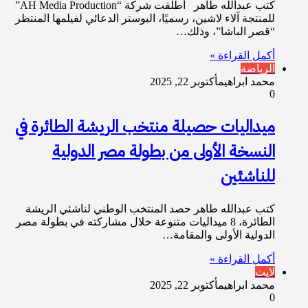
كتب عبدالله طاهر أطلقت شركة “AH Media Production”
للمنتجة آلاء لاشين، رسميًا، البوستر الدعائي لفيلمها المنتظر
“قصر الباشا”، وذلك…
أكمل القراءة »
الرياضة
محمد ابراهيم
أكتوبر 22, 2025
0
ميداليات حصيلة منتخب الريشة الطائرة في
النسخة الأولى من بطولة مصر الدولية
للناشئين
كتب عبدالله طاهر حصد المنتخب الوطني لناشئي الريشة
الطائرة، 8 ميداليات متنوعة خلال مشاركته في بطولة مصر
الدولية الأولى والمقامة…
أكمل القراءة »
لايت
محمد ابراهيم
أكتوبر 22, 2025
0