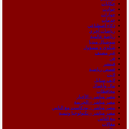
حكايات
حوادث
حوارات
خدمات
ذكاء اصطناعي
رياضات أخري
رياضة عالمية
سوشيال ميديا
شكوى و مسؤول
غير مصنف
فن
فيتشر
قصص رياضية
لايت
لايف ستايل
مال وأعمال
محافظات
مصر مباشر – الأخبار
مصر مباشر – الجريمة
مصر مباشر – بودكاست مع الناس
مصر مباشر – تكنولوجيا وتنمية
مع الناس
مقالات